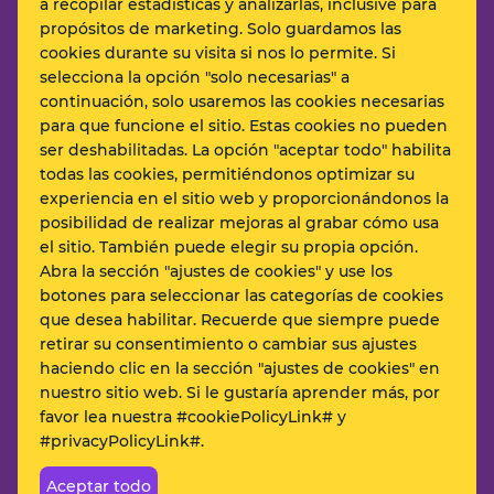
a recopilar estadísticas y analizarlas, inclusive para
propósitos de marketing. Solo guardamos las
cookies durante su visita si nos lo permite. Si
Políticas
selecciona la opción "solo necesarias" a
continuación, solo usaremos las cookies necesarias
para que funcione el sitio. Estas cookies no pueden
Si tiene alguna pregunta o sugerencia,
ser deshabilitadas. La opción "aceptar todo" habilita
escríbanos al
todas las cookies, permitiéndonos optimizar su
sansebastian@algorithmicschool.com
experiencia en el sitio web y proporcionándonos la
o llame al
posibilidad de realizar mejoras al grabar cómo usa
+34 (747) 491-456
el sitio. También puede elegir su propia opción.
Abra la sección "ajustes de cookies" y use los
botones para seleccionar las categorías de cookies
© 2017-2026 Algorithmics
que desea habilitar. Recuerde que siempre puede
Política de protección de datos personales
retirar su consentimiento o cambiar sus ajustes
haciendo clic en la sección "ajustes de cookies" en
nuestro sitio web. Si le gustaría aprender más, por
favor lea nuestra #cookiePolicyLink# y
#privacyPolicyLink#.
Designed by Motka
Aceptar todo